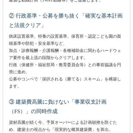
最適な動線計画（1WAY動線等）をご提案します。
② 行政基準・公募を勝ち抜く「確実な基本計画
と法規クリア」
病床設置基準、特養の設置基準、保育所・認定こども園の面
積基準や防犯・安全基準など、
加点・診療報酬・介護報酬・各種補助金に関わるハードウェ
ア要件を最上流の段階からクリアします。
行政（保健所・福祉部局・教育委員会等）との事前協議を円
滑に進め、
公募やコンペで「採択される（勝てる）スキーム」を構築し
ます。
③ 建築費高騰に負けない「事業収支計画
（FS）」の同時作成
資材高騰が続く今、予算オーバーによる計画頓挫を防ぐた
め、建築士の視点から「現実的な概算建築費」を算出。