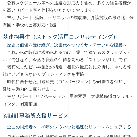
公募スケジュール等への迅速な対応力も含め、多くの経営者様か
ら高いリピート率と信頼をいただいております。
・主なサポート: 病院・クリニックの増改築、介護施設の最適化、保
育園・学校の公募対応・設計
③建物再生（ストック活用コンサルティング）
→歴史と価値を受け継ぎ、次世代へつなぐサステナブルな建築へ
これからの時代に求められるのは、壊して建てるスクラップ＆ビ
ルドではなく、今ある資産の価値を高める「ストック活用」です。
老朽化したビルや施設の構造・機能を徹底的に分析し、単なる修
繕にとどまらないリブランディングを実施。
時代に合わせた用途変更（コンバージョン）や耐震性を付加し、
建物を魅力的に蘇らせます。
・主なサポート: リノベーション、用途変更、大規模修繕コンサルテ
ィング、耐震補強
④設計事務所支援サービス
→全国の同業者へ、40年のノウハウと迅速なリソースをシェアする