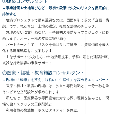
①建築コンサルタント
→事業計画や土地選びなど、最初の段階で失敗のリスクを徹底的に
排除する
建築プロジェクトで最も重要なのは、図面を引く前の「企画・構
想」です。私たちは、土地の選定、複雑な法律のチェック、
無理のない収支計画など、一番最初の段階からプロジェクトに参
画します。オーナー様の立場に寄り添う
パートナーとして、リスクを先回りして解決し、資産価値を最大
化する建築戦略をご提案します。
・主なサポート: 失敗しない土地活用提案、予算に応じた建築計画、
複雑な行政協議の事前サポート
②医療・福祉・教育施設コンサルタント
→現場の「動線」を変え、経営の「生産性」を高めるエキスパート
医療・福祉・教育の現場には、独自の専門知識と、一分一秒を争
うシビアな空間設計が求められます。
私たちは、医療機器や専門設備に対する深い理解を強みとし、現
場で働くスタッフの工数削減と、
利用者様の快適性（ホスピタリティ）を両立。