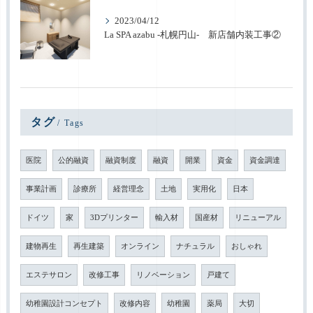
2023/04/12
La SPA azabu -札幌円山- 新店舗内装工事②
タグ
Tags
医院
公的融資
融資制度
融資
開業
資金
資金調達
事業計画
診療所
経営理念
土地
実用化
日本
ドイツ
家
3Dプリンター
輸入材
国産材
リニューアル
建物再生
再生建築
オンライン
ナチュラル
おしゃれ
エステサロン
改修工事
リノベーション
戸建て
幼稚園設計コンセプト
改修内容
幼稚園
薬局
大切