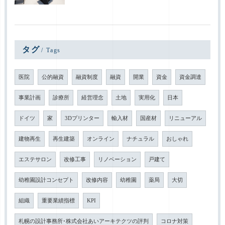
タグ
Tags
医院
公的融資
融資制度
融資
開業
資金
資金調達
事業計画
診療所
経営理念
土地
実用化
日本
ドイツ
家
3Dプリンター
輸入材
国産材
リニューアル
建物再生
再生建築
オンライン
ナチュラル
おしゃれ
エステサロン
改修工事
リノベーション
戸建て
幼稚園設計コンセプト
改修内容
幼稚園
薬局
大切
組織
重要業績指標
KPI
札幌の設計事務所･株式会社あいアーキテクツの評判
コロナ対策