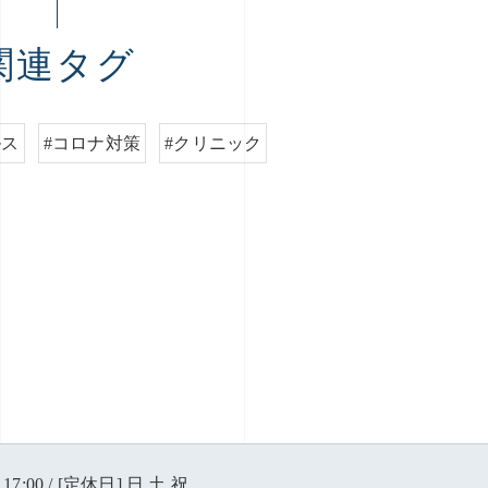
関連タグ
ルス
#コロナ対策
#クリニック
17:00 / [定休日] 日,土,祝