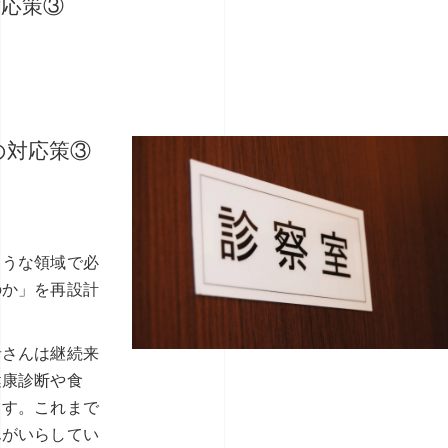
対応策③
の対応策③
ような領域で必
のか」を再設計
者さんは継続来
健康診断や食
ます。これまで
んがいらしてい