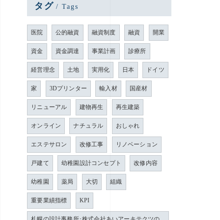
タグ
Tags
医院
公的融資
融資制度
融資
開業
資金
資金調達
事業計画
診療所
経営理念
土地
実用化
日本
ドイツ
家
3Dプリンター
輸入材
国産材
リニューアル
建物再生
再生建築
オンライン
ナチュラル
おしゃれ
エステサロン
改修工事
リノベーション
戸建て
幼稚園設計コンセプト
改修内容
幼稚園
薬局
大切
組織
重要業績指標
KPI
札幌の設計事務所･株式会社あいアーキテクツの