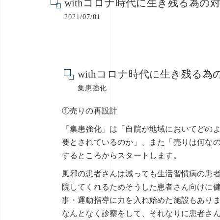
withコロナ時代に生き残る為の
2021/07/01
withコロナ時代に生き残る為
集患強化
①売りの再設計
「集患強化」は「自院が地域においてどの
要とされているのか」、また「売りは何な
するところからスタートします。
風邪の患者さんは減っても生活習慣病の患
院してくれるためそうした患者さん向けに
事・運動指導に力を入れ始めた施設もあり
なんとなく診察をして、それなりに患者さ