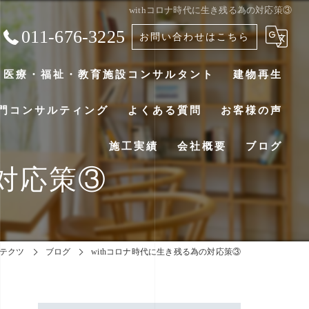
withコロナ時代に生き残る為の対応策③
011-676-3225
お問い合わせはこちら
医療・福祉・教育施設コンサルタント
建物再生
門コンサルティング
よくある質問
お客様の声
施工実績
会社概要
ブログ
の対応策③
テクツ
ブログ
withコロナ時代に生き残る為の対応策③