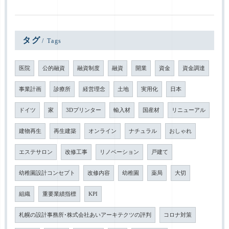
タグ
Tags
医院
公的融資
融資制度
融資
開業
資金
資金調達
事業計画
診療所
経営理念
土地
実用化
日本
ドイツ
家
3Dプリンター
輸入材
国産材
リニューアル
建物再生
再生建築
オンライン
ナチュラル
おしゃれ
エステサロン
改修工事
リノベーション
戸建て
幼稚園設計コンセプト
改修内容
幼稚園
薬局
大切
組織
重要業績指標
KPI
札幌の設計事務所･株式会社あいアーキテクツの評判
コロナ対策